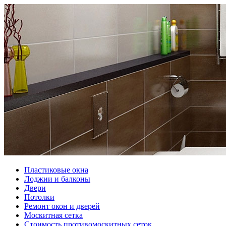
Пластиковые окна
Лоджии и балконы
Двери
Потолки
Ремонт окон и дверей
Москитная сетка
Стоимость противомоскитных сеток