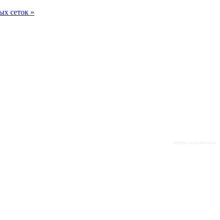
х сеток »
Модуль группа Вконтакте