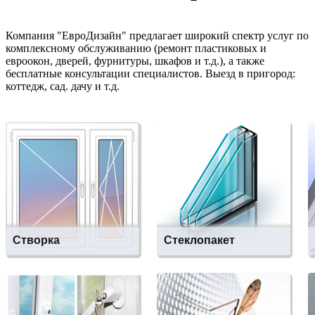
Компания "ЕвроДизайн" предлагает широкий спектр услуг по
комплексному обслуживанию (ремонт пластиковых и
евроокон, дверей, фурнитуры, шкафов и т.д.), а также
бесплатные консультации специалистов. Выезд в пригород:
коттедж, сад. дачу и т.д.
Подробнее...
Подробнее...
П
Створка
Стеклопакет
Регулировка, замена,
Монтаж/демонтаж, замена
монтаж/демонтаж,
на новый, тонирование,
Подробнее...
Подробнее...
П
решение других проблем.
ремонт, замена битого
стекла и т.д.