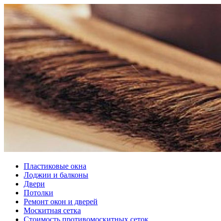
Пластиковые окна
Лоджии и балконы
Двери
Потолки
Ремонт окон и дверей
Москитная сетка
Стоимость противомоскитных сеток