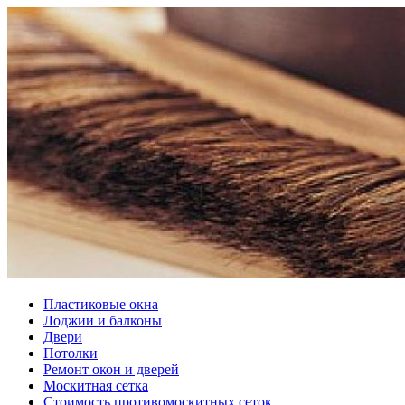
Пластиковые окна
Лоджии и балконы
Двери
Потолки
Ремонт окон и дверей
Москитная сетка
Стоимость противомоскитных сеток