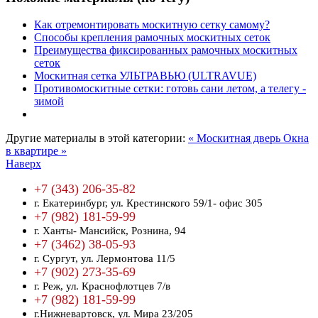
Как отремонтировать москитную сетку самому?
Способы крепления рамочных москитных сеток
Преимущества фиксированных рамочных москитных
сеток
Москитная сетка УЛЬТРАВЬЮ (ULTRAVUE)
Противомоскитные сетки: готовь сани летом, а телегу -
зимой
Другие материалы в этой категории:
« Москитная дверь
Окна
в квартире »
Наверх
+7 (343) 206-35-82
г. Екатеринбург,
ул. Крестинского 59/1- офис 305
+7 (982) 181-59-99
г. Ханты- Мансийск,
Рознина, 94
+7 (3462) 38-05-93
г. Сургут,
ул. Лермонтова 11/5
+7 (902) 273-35-69
г. Реж,
ул. Краснофлотцев 7/в
+7 (982) 181-59-99
г.Нижневартовск,
ул. Мира 23/205