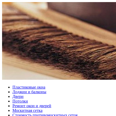
Пластиковые окна
Лоджии и балконы
Двери
Потолки
Ремонт окон и дверей
Москитная сетка
Стоимость противомоскитных сеток