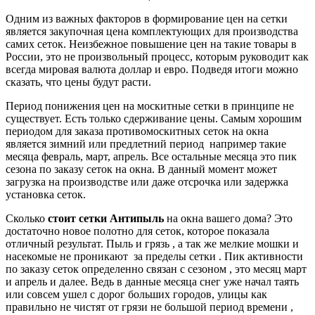
Одним из важных факторов в формирование цен на сетки
является закупочная цена комплектующих для производства
самих сеток. Неизбежное повышение цен на такие товары в
России, это не произвольный процесс, которым руководит как
всегда мировая валюта доллар и евро. Подведя итоги можно
сказать, что цены будут расти.
Период понижения цен на москитные сетки в принципе не
существует. Есть только сдерживание цены. Самым хорошим
периодом для заказа противомоскитных сеток на окна
является зимний или предлетний период например такие
месяца февраль, март, апрель. Все остальные месяца это пик
сезона по заказу сеток на окна. В данный момент может
загрузка на производстве или даже отсрочка или задержка
установка сеток.
Сколько
стоит сетки Антипыль
на окна вашего дома? Это
достаточно новое полотно для сеток, которое показала
отличный результат. Пыль и грязь , а так же мелкие мошки и
насекомые не проникают за пределы сетки . Пик активности
по заказу сеток определенно связан с сезоном , это месяц март
и апрель и далее. Ведь в данные месяца снег уже начал таять
или совсем ушел с дорог больших городов, улицы как
правильно не чистят от грязи не большой период времени ,