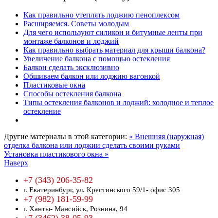
Как правильно утеплять лоджию пеноплексом
Расширяемся. Советы молодым
Для чего используют силикон и битумные ленты при
монтаже балконов и лоджий
Как правильно выбрать материал для крыши балкона?
Увеличение балкона с помощью остекления
Балкон сделать эксклюзивно
Обшиваем балкон или лоджию вагонкой
Пластиковые окна
Способы остекления балкона
Типы остекления балконов и лоджий: холодное и теплое
остекление
Другие материалы в этой категории:
« Внешняя (наружная)
отделка балкона или лоджии сделать своими руками
Установка пластикового окна »
Наверх
+7 (343) 206-35-82
г. Екатеринбург,
ул. Крестинского 59/1- офис 305
+7 (982) 181-59-99
г. Ханты- Мансийск,
Рознина, 94