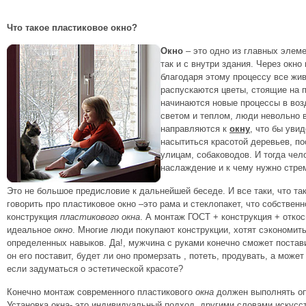
Что такое пластиковое окно?
Окно
– это одно из главных элеме
так и с внутри здания. Через окно
благодаря этому процессу все жив
распускаются цветы, стоящие на 
начинаются новые процессы в воз
светом и теплом, люди невольно в
направляются к
окну
, что бы уви
насытиться красотой деревьев, п
улицам, собаководов. И тогда чело
наслаждение и к чему нужно стрем
Это не большое предисловие к дальнейшей беседе. И все таки, что та
говорить про пластиковое окно –это рама и стеклопакет, что собственн
конструкция
пластикового окна
. А монтаж ГОСТ + конструкция + отко
идеальное
окно
. Многие люди покупают конструкции, хотят сэкономить
определенных навыков. Да!, мужчина с руками конечно сможет поста
он его поставит, будет ли оно промерзать , потеть, продувать, а може
если задуматься о эстетической красоте?
Конечно монтаж современного пластикового
окна
должен выполнять оп
Установка окна- это индивидуальный подход, другими словами искусст