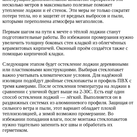
несколько метров в максимально полезные поможет
утепление лоджии и её стенок. Эти меры не только сократят
потери тепла, но и защитят от вредных выбросов и пыли,
которыми переполнена атмосфера мегаполисов.
Первым шагом на пути к мечте о тёплой лоджии станут
подготовительные работы. Во избежании промерзания нужно
увеличить толщину боковых стен кладкой из облегчённых
керамзитовых кирпичей. Оконный проём создаётся также с
помощью кирпичной кладки.
Следующим этапом будет остекление лоджии деревянными
или пластиковыми конструкциями. Выбирая стеклопакет
важно учитывать климатические условия. Для надёжной
изоляции подойдут двойные стеклопакеты и профиль ПВХ с
тремя камерами. После остекления температура на лоджии в
сравнении с уличной будет выше на 2-30С. Есть ещё один
способ остекления лоджий — лёгкий. Выполняется он в
раздвижных системах из алюминиевого профиля. Защищая от
сильного ветра и пыли, этот вариант обладает плохой
теплоизоляцией, а зимой возможно промерзание. Во
избежании попадания влаги, после монтажа стеклопакетов
нужно тщательно запенить все швы и обработать их
герметиком.